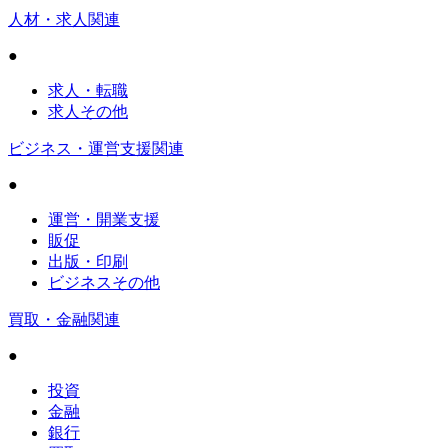
人材・求人関連
●
求人・転職
求人その他
ビジネス・運営支援関連
●
運営・開業支援
販促
出版・印刷
ビジネスその他
買取・金融関連
●
投資
金融
銀行