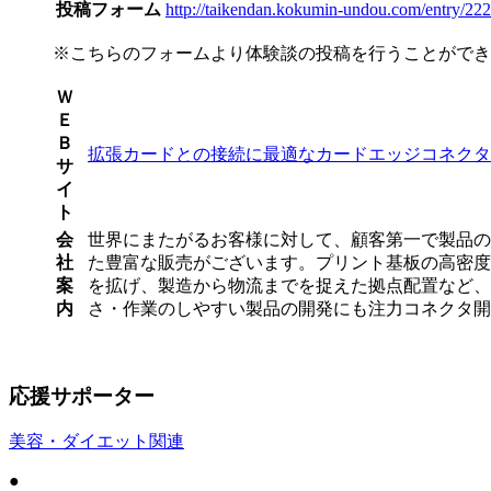
投稿フォーム
http://taikendan.kokumin-undou.com/entry/222
※こちらのフォームより体験談の投稿を行うことができ
Ｗ
Ｅ
Ｂ
拡張カードとの接続に最適なカードエッジコネクタ
サ
イ
ト
会
世界にまたがるお客様に対して、顧客第一で製品のご
社
た豊富な販売がございます。プリント基板の高密度実
案
を拡げ、製造から物流までを捉えた拠点配置など、
内
さ・作業のしやすい製品の開発にも注力コネクタ開
応援サポーター
美容・ダイエット関連
●