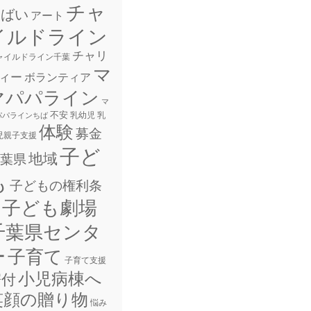
チャ
しばい
アート
イルドライン
チャリ
ャイルドライン千葉
マ
ィー
ボランティア
マパパライン
マ
不安
乳幼児
乳
パパラインちば
体験
募金
児親子支援
子ど
地域
葉県
も
子どもの権利条
子ども劇場
千葉県センタ
ー
子育て
子育て支援
小児病棟へ
寄付
笑顔の贈り物
悩み