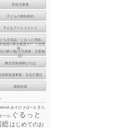
乳幼児事業
子どもの権利条約
子どもアートファンド
ども文化誌『ぐるっと房総』
各地域の舞台鑑賞やｲﾍﾞﾝﾄ生情
報』
顔の贈り物(小児病棟・児童施
設)
舞台芸術体験ひろば
芸術家派遣事業・文化庁委託
講師派遣
グ
きら
cebook
あそび
きぼーる
ぐるっと
ホール
房総
はじめてのお