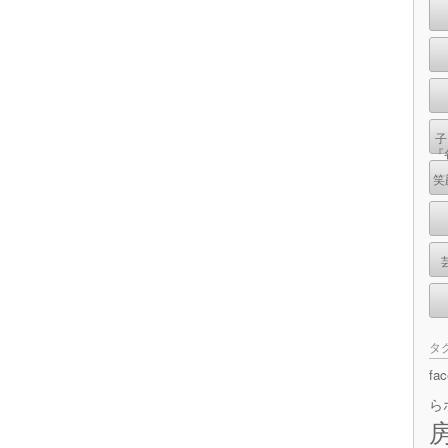
子
『
笑
タ
fa
ら