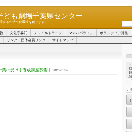
子ども劇場千葉県センター
障する生活文化環境を創ります。
旨
文化庁委託
チャイルドライン
ママパパライン
ボランティア募集
せ
リンク・団体会員リンク
サイトマップ
日
5
12
千葉の受け手養成講座募集中
2025/01/02
19
26
« 
カ
【