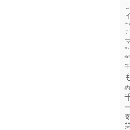
チ
テ
マ
幼
千
約