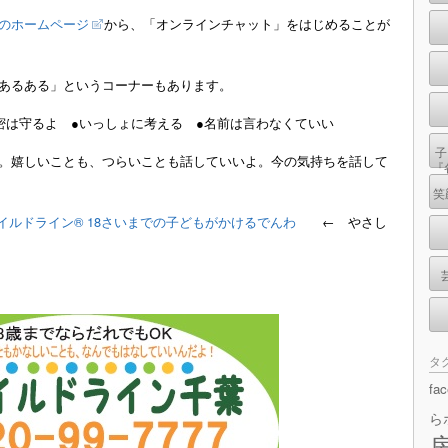
のホームページ
から、「オンラインチャット」をはじめることが
あるある」
というコーナーもあります。
密は守るよ ●いっしょに考える ●名前は言わなくていい
子
。嬉しいことも、つらいことも話していいよ。今の気持ちを話して
『
笑
ャイルドライン® 18さいまでの子どもがかけるでんわ
← やさし
タ
fa
ら