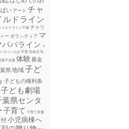
チャ
しばい
アート
イルドライン
チャリ
ャイルドライン千葉
マ
ィー
ボランティア
マパパライン
マ
不安
乳幼児
乳
パパラインちば
体験
募金
児親子支援
子ど
地域
葉県
も
子どもの権利条
子ども劇場
千葉県センタ
ー
子育て
子育て支援
小児病棟へ
寄付
笑顔の贈り物