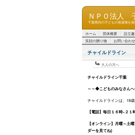
ＮＰＯ法人 
千葉県内の子どもの発達権を保
ホーム
団体概要
設立趣
笑顔の贈り物
お問い合わ
チャイルドライン
大人の方へ
チャイルドライン千葉
～～◆こどものみなさんへ
チャイルドラインは、18
【電話】毎日１６時~２１時に
【オンライン】月曜～土曜
ダーを見てね)