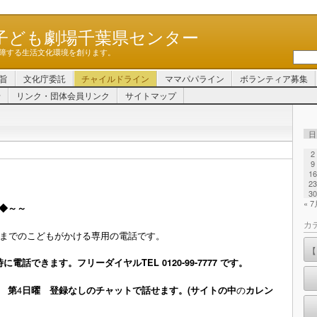
子ども劇場千葉県センター
障する生活文化環境を創ります。
旨
文化庁委託
チャイルドライン
ママパパライン
ボランティア募集
せ
リンク・団体会員リンク
サイトマップ
日
2
9
16
23
30
« 
◆～
～
カ
歳までのこどもがかける専用の電話です。
【
電話できます。フリーダイヤルTEL 0120-99-7777 です。
4
の
 第
日曜 登録なしのチャットで話せます。(サイトの中
カレン