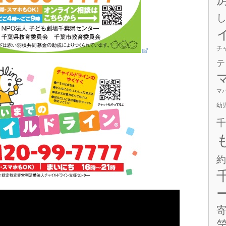
チ
テ
マ
幼
千
約