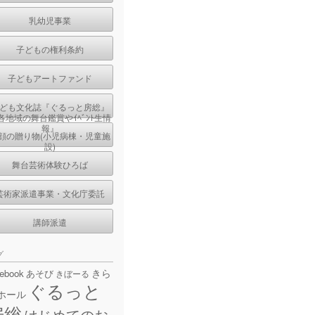
乳幼児事業
子どもの権利条約
子どもアートファンド
ども文化誌『ぐるっと房総』
各地域の舞台鑑賞やｲﾍﾞﾝﾄ生情
報』
顔の贈り物(小児病棟・児童施
設)
舞台芸術体験ひろば
芸術家派遣事業・文化庁委託
講師派遣
グ
きら
cebook
あそび
きぼーる
ぐるっと
ホール
房総
はじめてのお