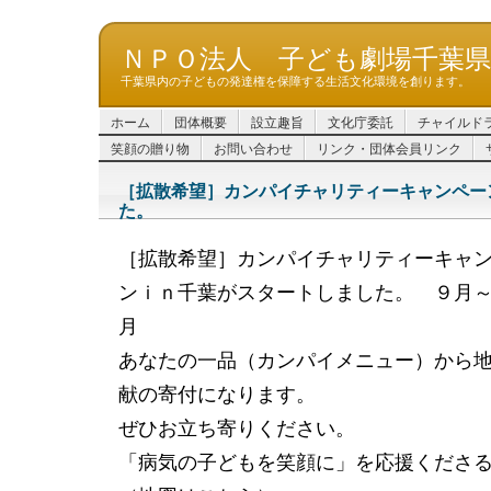
ＮＰＯ法人 子ども劇場千葉
千葉県内の子どもの発達権を保障する生活文化環境を創ります。
ホーム
団体概要
設立趣旨
文化庁委託
チャイルド
笑顔の贈り物
お問い合わせ
リンク・団体会員リンク
［拡散希望］カンパイチャリティーキャンペー
た。
［拡散希望］カンパイチャリティーキャ
ンｉｎ千葉がスター
トしました。 ９月
月
あなたの一品（カンパイメニュー）から
献の寄付になります
。
ぜひお立ち寄りください。
「病気の子どもを笑顔に」を応援くださ