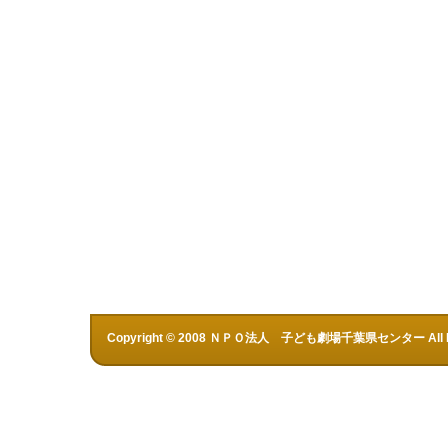
Copyright © 2008 ＮＰＯ法人 子ども劇場千葉県センター All Rig