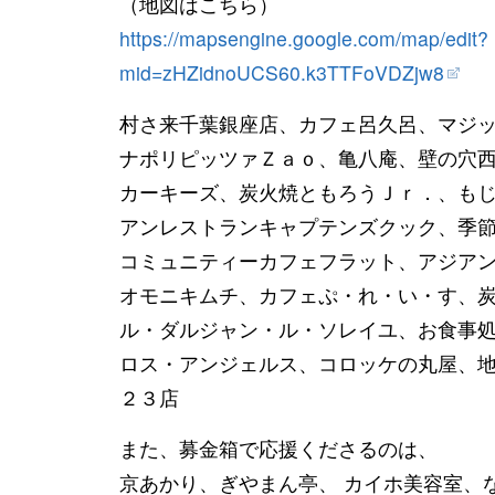
（地図はこちら）
https://mapsengine.google.com/
map/
edit?
mid=zHZidnoUCS60.k3TTFoVDZ
jw8
村さ来千葉銀座店、カフェ呂久呂、マジ
ナポリピッツァＺａｏ、亀八庵、壁の穴
カーキーズ、炭火焼ともろうＪｒ．、も
アンレストランキャプテンズクック、季
コミュニティーカフェフラット、アジア
オモニキムチ、カフェぷ・れ・い・す、
ル・ダルジャン・ル・ソレイユ、お食事
ロス・アンジェルス、コロッケの丸屋、
２３店
また、募金箱で応援くださるのは、
京あかり、ぎやまん亭、 カイホ美容室、