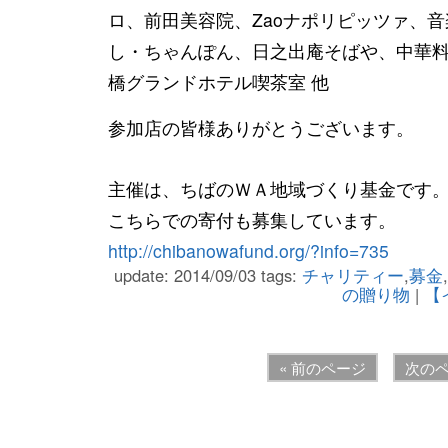
ロ、前田美容院、Zaoナ
ポリピッツァ、音
し・ちゃんぽん、日之出
庵そばや、中華
橋グランドホテル喫茶室
他
参加店の皆様ありがとうございます。
主催は、ちばのＷＡ地域づくり基金です
こちらでの寄付も募集しています。
http://chibanowafund.org/?info=735
update: 2014/09/03
tags:
チャリティー
,
募金
,
の贈り物
|
【
« 前のページ
次のペ