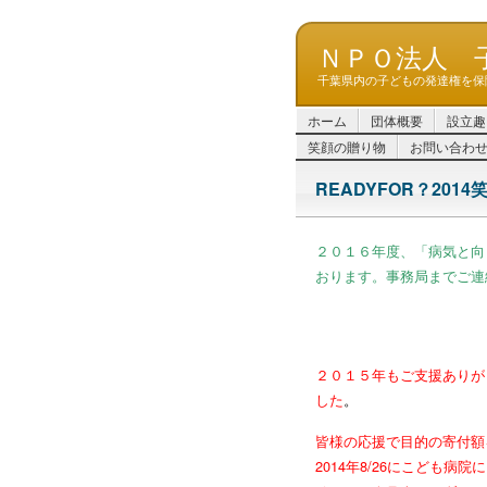
ＮＰＯ法人 
千葉県内の子どもの発達権を保
ホーム
団体概要
設立趣
笑顔の贈り物
お問い合わ
READYFOR？201
２０１６年度、「病気と向
おります。事務局までご連
２０１５年もご支援ありが
した
。
皆様の応援で目的の寄付額
2014年8/26にこども病