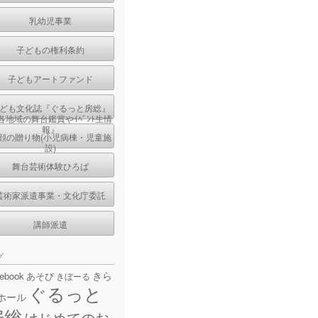
乳幼児事業
子どもの権利条約
子どもアートファンド
ども文化誌『ぐるっと房総』
各地域の舞台鑑賞やｲﾍﾞﾝﾄ生情
報』
顔の贈り物(小児病棟・児童施
設)
舞台芸術体験ひろば
芸術家派遣事業・文化庁委託
講師派遣
グ
きら
cebook
あそび
きぼーる
ぐるっと
ホール
房総
はじめてのお