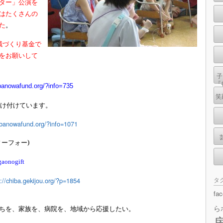
ター」公演を
はたくさんの
た
。
域づくり基金で
をお願いして
子
『
ibanowafund.org/?info=735
笑
受け付けています。
hibanowafund.org/?info=1071
ーフォー)
egaonogift
タ
s://chiba.gekijou.org/?p=1854
fa
ら
ちを、家族を、病院を、地域から応援したい。