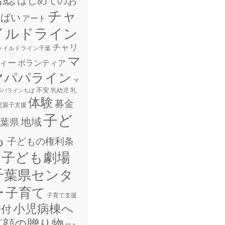
チャ
しばい
アート
イルドライン
チャリ
ャイルドライン千葉
マ
ィー
ボランティア
マパパライン
マ
不安
乳幼児
乳
パパラインちば
体験
募金
児親子支援
子ど
地域
葉県
も
子どもの権利条
子ども劇場
千葉県センタ
ー
子育て
子育て支援
小児病棟へ
寄付
笑顔の贈り物