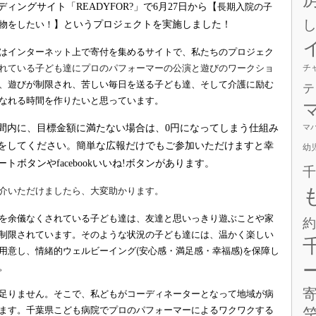
ディングサイト「
READYFOR?
」で
6
月
27
日から【
長期入院の子
物をしたい！
】というプロジェクトを実施しました！
はインターネット上で寄付を集めるサイトで、私たちのプロジェク
チ
れている子ども達にプロのパフォーマーの公演と遊びのワークショ
、遊びが制限され、苦しい毎日を送る子ども達、そして介護に励む
テ
なれる時間を作りたいと思っています。
マ
間内に、目標金額に満たない場合は、
0
円になってしまう仕組み
をしてください。簡単な広報だけでもご参加いただけますと幸
幼
ートボタンや
facebook
いいね
!
ボタンがあります。
千
介いただけましたら、大変助かります。
を余儀なくされている子ども達は、友達と思いっきり遊ぶことや家
約
制限されています。そのような状況の子ども達には、温かく楽しい
用意し、情緒的ウェルビーイング(安心感・満足感・幸福感)を保障し
。
足りません。そこで、私どもがコーディネーターとなって地域が病
ます。千葉県こども病院でプロのパフォーマーによるワクワクする