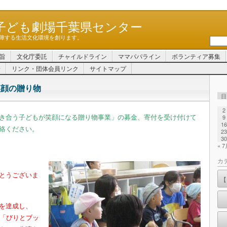
子ども劇場千葉県センター
障する生活文化環境を創ります。
旨
文化庁委託
チャイルドライン
ママパパライン
ボランティア募集
せ
リンク・団体会員リンク
サイトマップ
4笑顔の贈り物
日
2
き合う子どもが笑顔になる贈り物事業」の募金、寄付を受け付けて
9
16
絡ください。
23
30
« 
カ
とうございま
【
を達成し、
院に「びりとブッ