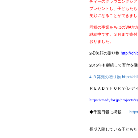
チィーのクラウニングシア
プレゼントし、子どもたち
笑顔になることができまし
同種の事業をちばのWA地
継続中です。３月まで寄付
おりました。
2-D笑顔の贈り物
http://ch
2015年も継続して寄付を
4-Ｂ笑顔の贈り物
http://c
ＲＥＡＤＹＦＯＲ？(レディ
https://readyfor.jp/projects/
◆千葉日報に掲載
http
長期入院している子どもた