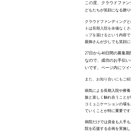
この度、
クラウドファン
どもたちが笑顔になる贈り
クラウドファンディングと
トは
長期入院を余儀なくさ
ップを届ける
という内容で
親御さんが少しでも笑顔に
27
日から
40
日間の募集期
なので、成功のお手伝い
いです。ページ内にツイ
また、お知り合いにもご紹
病気による長期入院や療養
族と楽しく触れ合うことが
コミュニケーションの場を
ていくことが特に重要です
病院だけでは資金も人手も
院を応援する企画を実施し