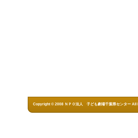
Copyright © 2008 ＮＰＯ法人 子ども劇場千葉県センター All Rig