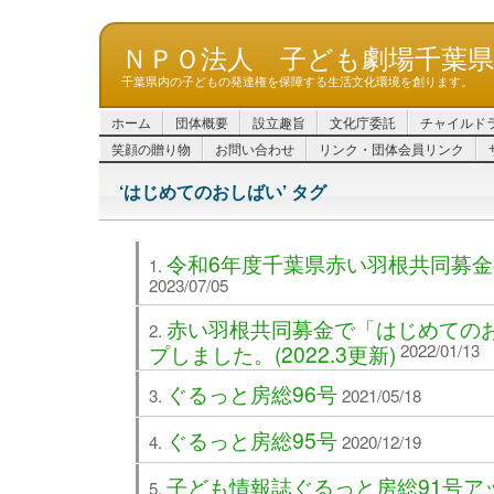
ＮＰＯ法人 子ども劇場千葉
千葉県内の子どもの発達権を保障する生活文化環境を創ります。
ホーム
団体概要
設立趣旨
文化庁委託
チャイルド
笑顔の贈り物
お問い合わせ
リンク・団体会員リンク
‘はじめてのおしばい’ タグ
令和6年度千葉県赤い羽根共同募
2023/07/05
赤い羽根共同募金で「はじめての
プしました。(2022.3更新)
2022/01/13
ぐるっと房総96号
2021/05/18
ぐるっと房総95号
2020/12/19
子ども情報誌ぐるっと房総91号ア