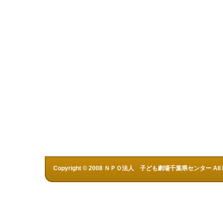
Copyright © 2008 ＮＰＯ法人 子ども劇場千葉県センター All Rig