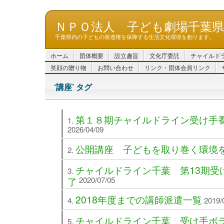
ＮＰＯ法人 子ども劇場千葉
千葉県内の子どもの発達権を保障する生活文化環境を創ります。
ホーム
団体概要
設立趣旨
文化庁委託
チャイルド
笑顔の贈り物
お問い合わせ
リンク・団体会員リンク
‘講座’ タグ
第１８期チャイルドライン受け手
2026/04/09
公開講座 子どもを取り巻く環境
チャイルドライン千葉 第13期受
了
2020/07/05
2018年度までの講師派遣一覧
2019/
チャイルドライン千葉 受け手ボ