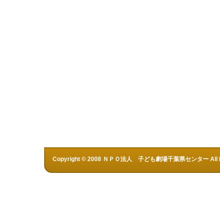
Copyright © 2008 ＮＰＯ法人 子ども劇場千葉県センター All Rig