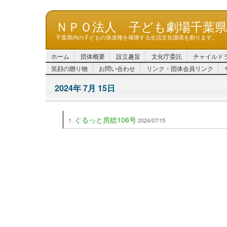
ＮＰＯ法人 子ども劇場千葉
千葉県内の子どもの発達権を保障する生活文化環境を創ります。
ホーム
団体概要
設立趣旨
文化庁委託
チャイルド
笑顔の贈り物
お問い合わせ
リンク・団体会員リンク
2024年 7月 15日
ぐるっと房総106号
2024/07/15