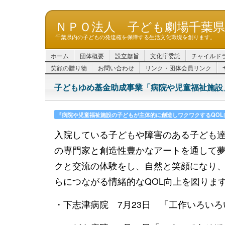
ＮＰＯ法人 子ども劇場千葉
千葉県内の子どもの発達権を保障する生活文化環境を創ります。
ホーム
団体概要
設立趣旨
文化庁委託
チャイルド
笑顔の贈り物
お問い合わせ
リンク・団体会員リンク
子どもゆめ基金助成事業「病院や児童福祉施設
『病院や児童福祉施設の子どもが主体的に創造しワクワクするQOL向
入院している子どもや障害のある子ども
の専門家と創造性豊かなアートを通して
クと交流の体験をし、自然と笑顔になり
らにつながる情緒的なQOL向上を図りま
・下志津病院 7月23日 「工作いろいろ